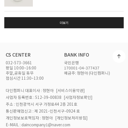
더보기
CS CENTER
BANK INFO
032-573-3661
국민은행
평일 10:00~16:00
170001-04-377437
주말,공휴일 휴무
예금주: 정현아 (다인컴퍼니)
점심시간 11:30~13:00
다인컴퍼니 대표이사 : 정현아
[서비스이용약관]
사업자 등록번호 : 512-39-00838
[사업자정보확인]
주소 : 인천광역시 서구 가정로44 2층 201호
통신판매업신고 : 제 2021-인천서구-0924 호
개인정보보호책임자 : 정현아
[개인정보처리방침]
E-MAIL : daincompany1@naver.com