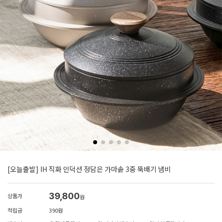
[오늘출발] IH 직화 인덕션 정담은 가마솥 3중 뚝배기 냄비
39,800
상품가
원
적립금
390원