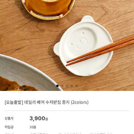
[오늘출발] 데일리 베어 수저받침 종지 (2colors)
3,900
상품가
원
적립금
30원