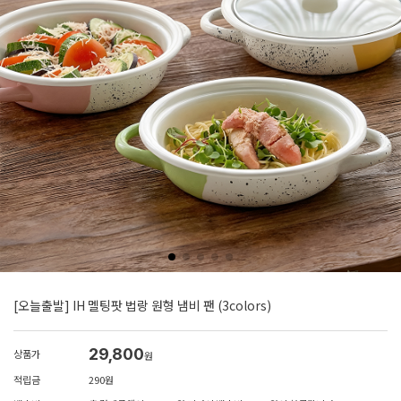
[오늘출발] IH 멜팅팟 법랑 원형 냄비 팬 (3colors)
29,800
상품가
원
적립금
290원