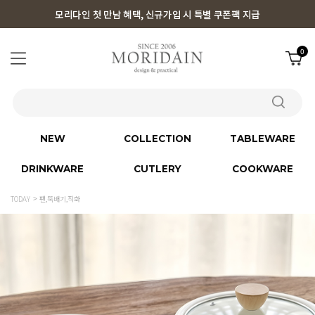
모리다인 첫 만남 혜택, 신규가입 시 특별 쿠폰팩 지급
0
NEW
COLLECTION
TABLEWARE
DRINKWARE
CUTLERY
COOKWARE
TODAY
팬,뚝배기,직화