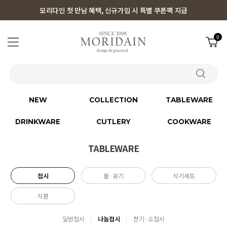
모리다인 첫 만남 혜택, 신규가입 시 특별 쿠폰팩 지급
0
NEW
COLLECTION
TABLEWARE
DRINKWARE
CUTLERY
COOKWARE
TABLEWARE
접시
볼·공기
식기세트
식판
일반접시
나눔접시
찬기·소접시