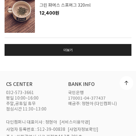
그린 파머스 스프머그 320ml
12,400원
더보기
CS CENTER
BANK INFO
032-573-3661
국민은행
평일 10:00~16:00
170001-04-377437
주말,공휴일 휴무
예금주: 정현아 (다인컴퍼니)
점심시간 11:30~13:00
다인컴퍼니 대표이사 : 정현아
[서비스이용약관]
사업자 등록번호 : 512-39-00838
[사업자정보확인]