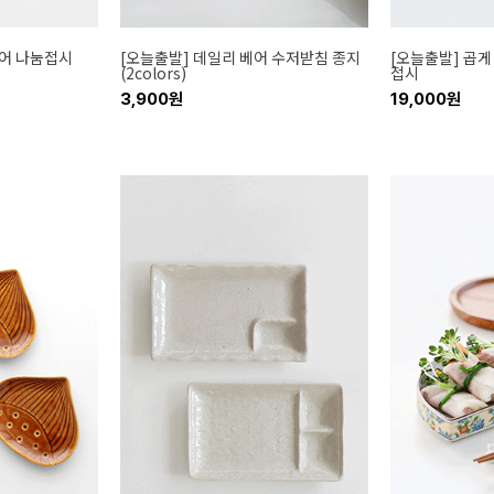
퀘어 나눔접시
[오늘출발] 데일리 베어 수저받침 종지
[오늘출발] 곱게
(2colors)
접시
3,900원
19,000원