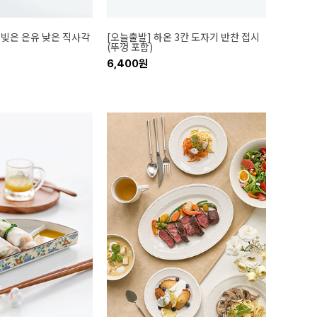
 빚은 은유 낮은 직사각
[오늘출발] 하온 3칸 도자기 반찬 접시
(뚜껑 포함)
6,400원