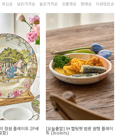
최신순
낮은가격순
높은가격순
상품명순
판매순
리뷰많은순
의 정원 플레이트 2P세
[오늘출발] IH 멜팅팟 법랑 원형 플레이
포함)
트 (3colors)