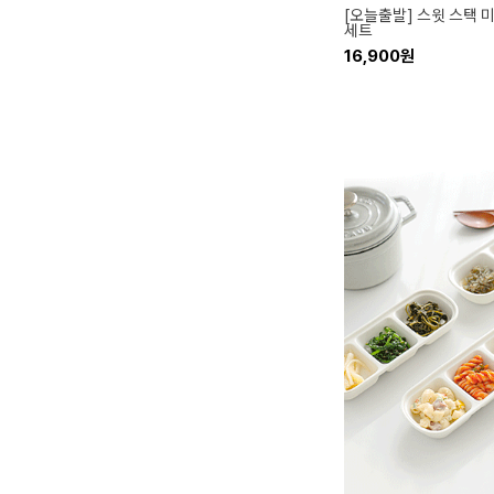
[오늘출발] 스윗 스택 
세트
16,900원