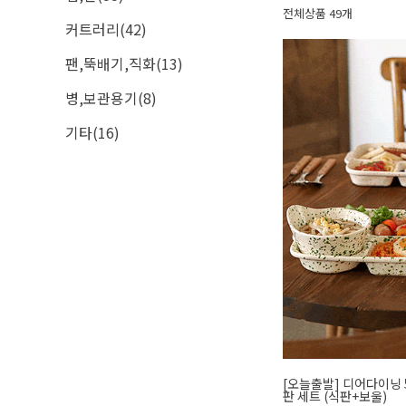
전체상품 49개
커트러리(42)
팬,뚝배기,직화(13)
병,보관용기(8)
기타(16)
[오늘출발] 디어다이닝 
판 세트 (식판+보울)