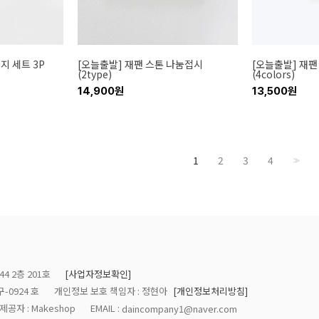
지 세트 3P
[오늘출발] 재팬 스톤 나눔접시
[오늘출발] 재팬
(2type)
(4colors)
14,900원
13,500원
1
2
3
4
>>
4 2층 201호
[사업자정보확인]
-0924 호
개인정보 보호 책임자 : 정현아
[개인정보처리방침]
공자 : Makeshop
EMAIL :
daincompany1@naver.com