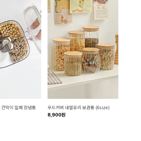
n1 칸막이 밀폐 양념통
우드커버 내열유리 보관통 (6size)
8,900원