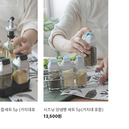
합세트 5p (거치대포
시즈닝 양념병 세트 5p(거치대 포함)
13,500원