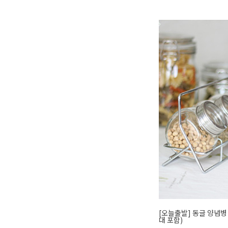
[오늘출발] 동글 양념병 
대 포함)