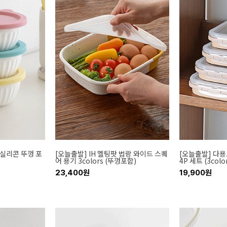
(실리콘 뚜껑 포
[오늘출발] IH 멜팅팟 법랑 와이드 스퀘
[오늘출발] 다용
어 용기 3colors (뚜껑포함)
4P 세트 (3colo
23,400원
19,900원