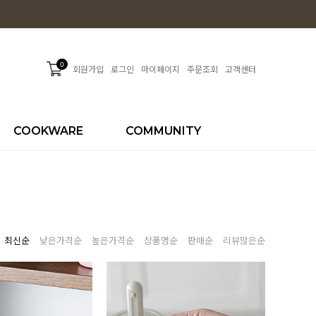
0
회원가입
로그인
마이페이지
주문조회
고객센터
COOKWARE
COMMUNITY
최신순
낮은가격순
높은가격순
상품명순
판매순
리뷰많은순