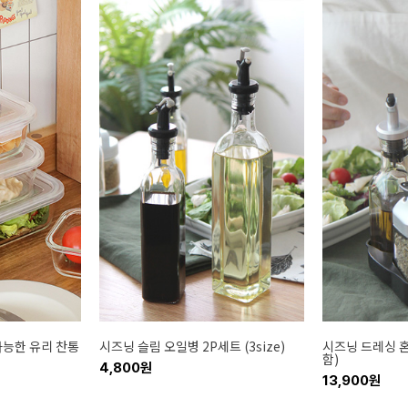
가능한 유리 찬통
시즈닝 슬림 오일병 2P세트 (3size)
시즈닝 드레싱 혼
함)
4,800원
13,900원