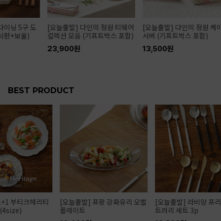
[오늘출발] 다인의 정원 티웨어
[오늘출발] 다인의 정원 케이크
[오늘출
컬렉션 모음 (기프트박스 포함)
서버 (기프트박스 포함)
레이 (
23,900원
13,500원
35,90
BEST PRODUCT
[오늘출발] 프랑 강화유리 오벌
[오늘출발] 라비앙 프리미엄 커
[오늘출
플레이트
트러리 세트 3p
플레이트 