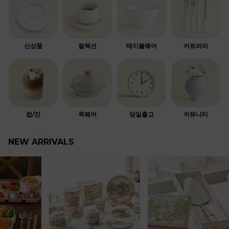
신상품
컬렉션
테이블웨어
커트러리
컵/잔
쿡웨어
당일출고
커뮤니티
NEW ARRIVALS